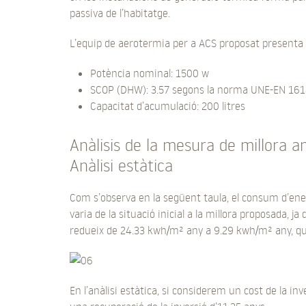
passiva de l’habitatge.
L’equip de aerotermia per a ACS proposat presenta 
Potència nominal: 1500 w
SCOP (DHW): 3.57 segons la norma UNE-EN 16
Capacitat d’acumulació: 200 litres
Anàlisis de la mesura de millora
Anàlisi estàtica
Com s’observa en la següent taula, el consum d’ener
varia de la situació inicial a la millora proposada, 
redueix de 24.33 kwh/m² any a 9.29 kwh/m² any, que
En l’anàlisi estàtica, si considerem un cost de la in