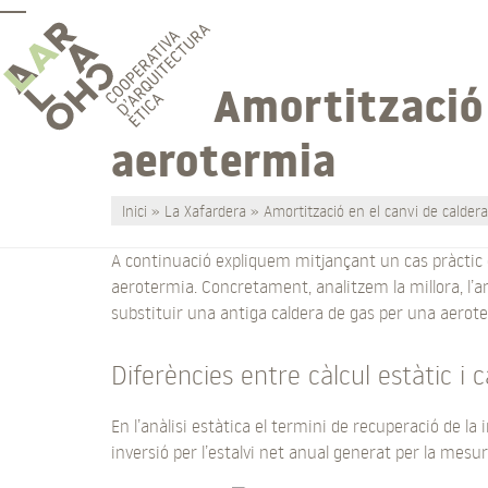
Skip
Open
Close
to
content
mobile
mobile
Amortització 
menu
menu
aerotermia
Inici
»
La Xafardera
»
Amortització en el canvi de calder
A continuació expliquem mitjançant un cas pràctic 
aerotermia. Concretament, analitzem la millora, l’an
substituir una antiga caldera de gas per una aerote
Diferències entre càlcul estàtic i 
En l’anàlisi estàtica el termini de recuperació de la i
inversió per l’estalvi net anual generat per la mesur