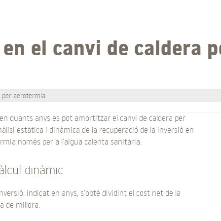
en el canvi de caldera p
a per aerotermia
en quants anys es pot amortitzar el canvi de caldera per
àlisi estàtica i dinàmica de la recuperació de la inversió en
rmia només per a l’aigua calenta sanitària.
càlcul dinàmic
nversió, indicat en anys, s’obté dividint el cost net de la
a de millora.