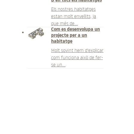
D en tots els habitatges
Els nostres habitatges
estan molt envellits, ja
que més de…
Com es desenvolupa un
projecte per a un
habitatge
Molt sovint hem d'explicar
com funciona això de fer-
se un…