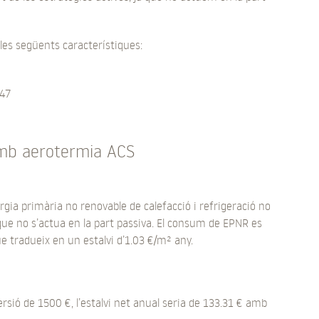
les següents característiques:
147
 amb aerotermia ACS
gia primària no renovable de calefacció i refrigeració no
ja que no s’actua en la part passiva. El consum de EPNR es
 tradueix en un estalvi d’1.03 €/m² any.
versió de 1500 €, l’estalvi net anual seria de 133.31 € amb