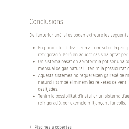
Conclusions
De l’anterior anàlisi es poden extreure les següents
En primer lloc l’ideal seria actuar sobre la part
refrigeració. Però en aquest cas s’ha optat per 
Un sistema basat en aerotermia pot ser una bo
mensual de gas natural, i tenim la possibilitat d
Aquests sistemes no requereixen gairebé de 
natural i també eliminem les reixetes de ventila
desitjades.
Tenim la possibilitat d’instal·lar un sistema d’a
refrigeració, per exemple mitjançant fancoils.
Piscines a cobertes