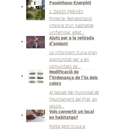
Passivhaus-Enerphit
1. DADES PRÈVIES
Projecte: Rehabilitació
integral d'un habitatge
unifamiliar aïllat…
Ajuts per a la retirada
d’amiant
Us informem d’una gran
oportunitat per a les
comunitats de…
Modificació de
l’Ordenança de l’ús dels
colors
Al passat ple municipal de
l'Ajuntament del Prat, en
sessió…
Vols convertir un local
en habitatge?
Molta gent truca a