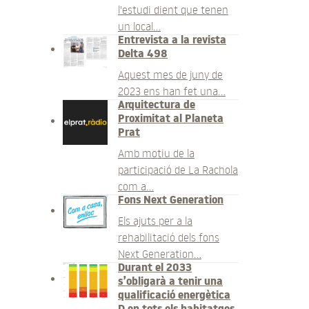
l'estudi dient que tenen
un local…
Entrevista a la revista
Delta 498
Aquest mes de juny de
2023 ens han fet una…
Arquitectura de
Proximitat al Planeta
Prat
Amb motiu de la
participació de La Rachola
com a…
Fons Next Generation
Els ajuts per a la
rehabilitació dels fons
Next Generation…
Durant el 2033
s’obligarà a tenir una
qualificació energètica